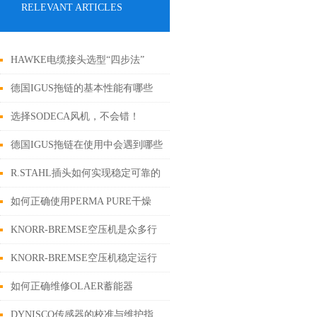
RELEVANT ARTICLES
HAWKE电缆接头选型“四步法”
德国IGUS拖链的基本性能有哪些
呢？
选择SODECA风机，不会错！
德国IGUS拖链在使用中会遇到哪些
问题？
R.STAHL插头如何实现稳定可靠的
电气传导？
如何正确使用PERMA PURE干燥
管？
KNORR-BREMSE空压机是众多行
业中不可少的动力源
KNORR-BREMSE空压机稳定运行
的关键保障
如何正确维修OLAER蓄能器
DYNISCO传感器的校准与维护指