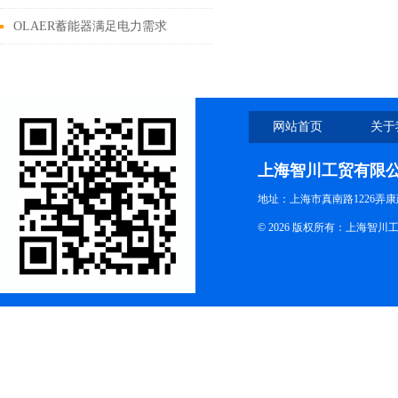
些问题？
OLAER蓄能器满足电力需求
网站首页
关于
上海智川工贸有限
地址：上海市真南路1226弄康
© 2026 版权所有：上海智