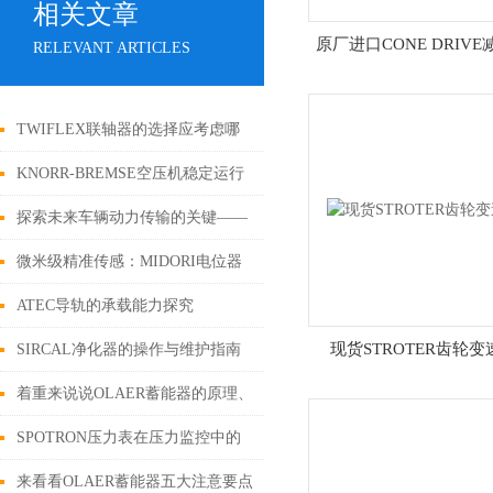
相关文章
原厂进口CONE DRIV
RELEVANT ARTICLES
TWIFLEX联轴器的选择应考虑哪
些问题？
KNORR-BREMSE空压机稳定运行
的关键保障
探索未来车辆动力传输的关键——
Haldex离合器
微米级精准传感：MIDORI电位器
赋能工业精密位移控制
ATEC导轨的承载能力探究
现货STROTER齿轮变
SIRCAL净化器的操作与维护指南
着重来说说OLAER蓄能器的原理、
用途和功能
SPOTRON压力表在压力监控中的
关键作用
来看看OLAER蓄能器五大注意要点