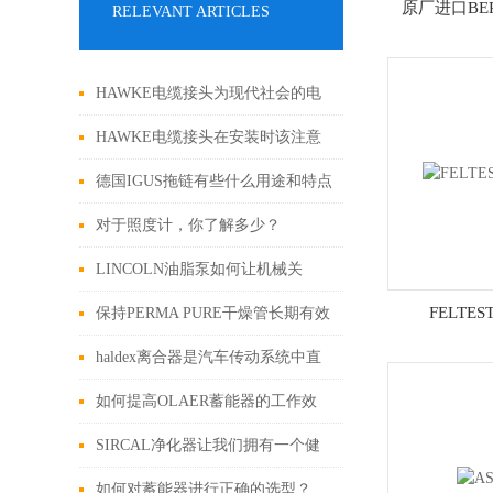
原厂进口BE
RELEVANT ARTICLES
HAWKE电缆接头为现代社会的电
力和通信提供了可靠的基础设施支
HAWKE电缆接头在安装时该注意
持
些什么？
德国IGUS拖链有些什么用途和特点
呢？
对于照度计，你了解多少？
LINCOLN油脂泵如何让机械关
节“永葆青春”
FELTE
保持PERMA PURE干燥管长期有效
工作的关键技巧
haldex离合器是汽车传动系统中直
接与发动机相联系的重要部件
如何提高OLAER蓄能器的工作效
率？
SIRCAL净化器让我们拥有一个健
康、舒适的生活环境
如何对蓄能器进行正确的选型？