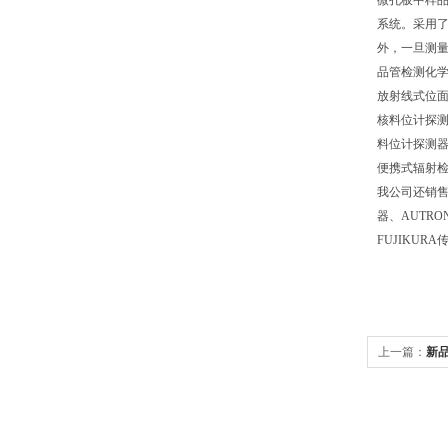
微孔板中样品
系统。采用了
外，一旦测量
品管检测化
放射线式位面计用控
核料位计探测器 Pa
料位计探测器 Part
便携式辐射检测仪 
我公司还销售S
器、AUTRO
FUJIKUR
上一篇：
新品