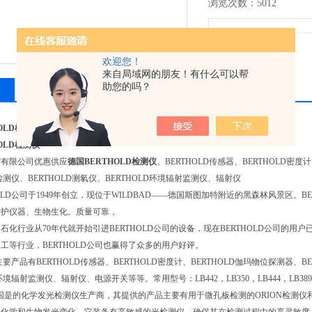
浏览次数：5012
欢迎您！
来自局域网的朋友！有什么可以帮
助您的吗？
相关产品
留言询价
OLD检测仪
OLD检测仪
贸有限公司优惠供应
德国BERTHOLD检测仪
、BERTHOLD传感器、BERTHOLD密度
D检测仪、BERTHOLD测氡仪、BERTHOLD环境辐射监测仪、辐射仪
HOLD公司于1949年创立，现位于WILDBAD——德国斯图加特附近的黑森林风景区。
防护仪器、生物生化。质量可靠，
石化行业从70年代就开始引进BERTHOLD公司的设备，现在BERTHOLD公司的
工等行业，BERTHOLD公司也赢得了众多的用户好评。
D主要产品有BERTHOLD传感器、BERTHOLD密度计、BERTHOLD伽玛物位探测器、BE
D环境辐射监测仪、辐射仪、电源开关等等。常用型号：LB442，LB350，LB444，LB389，L
ld是德国是的化学发光检测仪生产商，其提供的产品主要有用于微孔板检测的ORION检测仪