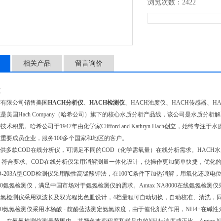
浏览次数：2422
相关产品
留言询价
仪
贸有限公司销售美国
HACH分析仪
、
HACH检测仪
、HACH浊度仪、HACH传感器、H
仪
是美国Hach Company（哈希公司）旗下的核心水质分析产品线，该公司是水质分
积累。哈希公司于1947年由化学家Clifford and Kathryn Hach创立，始终专注于水质
重要成员企业，服务100多个国家和地区的客户。
提供多款COD在线分析仪，可满足不同的COD（化学需氧量）在线分析需求。HACH
，符合要求。COD在线分析仪采用消解测量一体化设计，使操作更加简单快捷，优化
D-203A型COD检测仪采用酸性高锰酸钾法，在100℃条件下加热消解，用氧化还原电
NA8000氨氮检测仪，满足中国市场对于氨氮检测仪的需求。Amtax NA8000在线氨
氨氮检测仪采用双波长及双光程比色皿设计，4档量程可自动切换，自动校准、清洗，
NA8000氨氮检测仪采用水杨酸 - 靛酚蓝法测定氨氮浓度，由于催化剂的作用，NH4