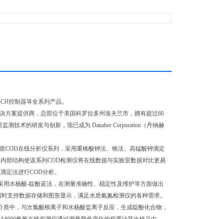
ACH控制器等全系列产品。
析解决方案提供商，总部位于美国科罗拉多州洛夫兰市，拥有超过60
监测技术的研发与创新，现已成为 Danaher Corporation（丹纳赫
水质COD在线分析仪系列，采用重铬酸钾法、铬法、高锰酸钾滴定
的内部结构使该系列COD检测仪将在线数据与实验室数据对比更易
位滴定法进行COD分析。
氮检测仪采用水杨酸-靛酚蓝法，在测量准确性、稳定性及维护等方面做出
同时支持数据存储和图形显示，满足水质氨氮检测仪的各种需求。
+在碱性介质中，与次氯酸根离子和水杨酸盐离子反应，生成靛酚化合物，