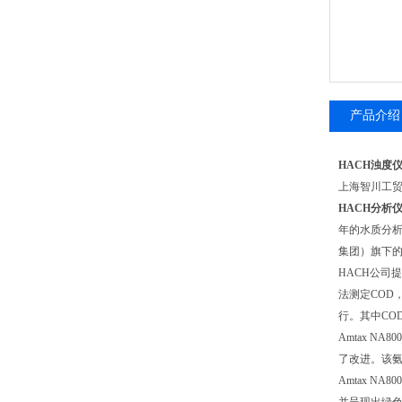
产品介绍
HACH浊度
上海智川工
HACH分析
年的水质分析技术
集团）旗下的
HACH公司
法测定COD
行。其中CO
Amtax 
了改进。该
Amtax 