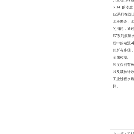
并呈现出绿色
NH4+的浓
EZ系列在线
水样来说，
的消耗，通过
EZ系列痕量
程中的电流-
的所有步骤，
金属检测。
浊度仪拥有长
以及颗粒计
工业过程水质
择。