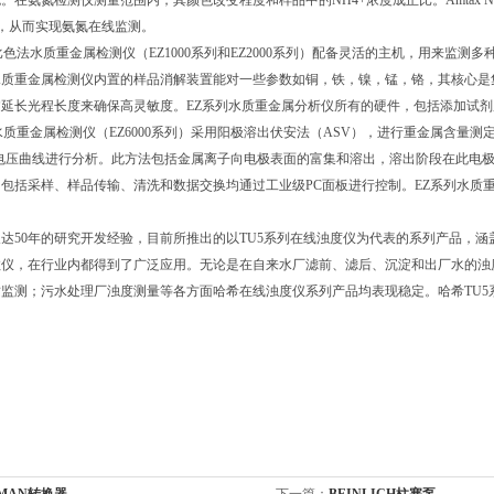
。在氨氮检测仪测量范围内，其颜色改变程度和样品中的NH4+浓度成正比。Amtax 
度，从而实现氨氮在线监测。
比色法水质重金属检测仪（EZ1000系列和EZ2000系列）配备灵活的主机，用来监
水质重金属检测仪内置的样品消解装置能对一些参数如铜，铁，镍，锰，铬，其核心是
延长光程长度来确保高灵敏度。EZ系列水质重金属分析仪所有的硬件，包括添加试剂
水质重金属检测仪（EZ6000系列）采用阳极溶出伏安法（ASV），进行重金属含量
电压曲线进行分析。此方法包括金属离子向电极表面的富集和溶出，溶出阶段在此电极
包括采样、样品传输、清洗和数据交换均通过工业级PC面板进行控制。EZ系列水质
达50年的研究开发经验，目前所推出的以TU5系列在线浊度仪为代表的系列产品，涵
数仪，在行业内都得到了广泛应用。无论是在自来水厂滤前、滤后、沉淀和出厂水的浊
监测；污水处理厂浊度测量等各方面哈希在线浊度仪系列产品均表现稳定。哈希TU