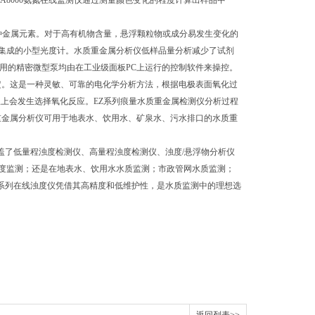
NA8000氨氮在线监测仪通过测量颜色变化的程度计算出样品中
测多种金属元素。对于高有机物含量，悬浮颗粒物或成分易发生变化的
集成的小型光度计。水质重金属分析仪低样品量分析减少了试剂
用的精密微型泵均由在工业级面板PC上运行的控制软件来操控。
测定。这是一种灵敏、可靠的电化学分析方法，根据电极表面氧化过
上会发生选择氧化反应。EZ系列痕量水质重金属检测仪分析过程
重金属分析仪可用于地表水、饮用水、矿泉水、污水排口的水质重
盖了低量程浊度检测仪、高量程浊度检测仪、浊度/悬浮物分析仪
度监测；还是在地表水、饮用水水质监测；市政管网水质监测；
5系列在线浊度仪凭借其高精度和低维护性，是水质监测中的理想选