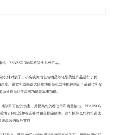
N装箱机、PEARSON码垛机等全系列产品。
-HZ 机器人装箱机针对袋子、小袋或流动包装物品等轻型柔性产品进行了优
产品的速度。视觉和线跟踪大限度地提高机器性能并纠正产品错位和变
和辅助操作员站等高级功能是标准功能。
培训和可能的伤害，并提高您的吞吐率和质量输出。PEARSON
员直观地了解机器并在必要时独立排除故障。这可以降低您的培训成
快速高效的服务支持.