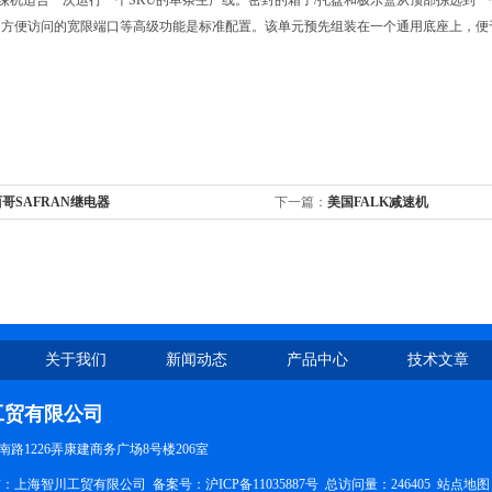
N码垛机适合一次运行一个SKU的单条生产线。密封的箱子/托盘和极乐盒从顶部拣选到
和方便访问的宽限端口等高级功能是标准配置。该单元预先组装在一个通用底座上，便
哥SAFRAN继电器
下一篇：
美国FALK减速机
关于我们
新闻动态
产品中心
技术文章
工贸有限公司
路1226弄康建商务广场8号楼206室
权所有：上海智川工贸有限公司 备案号：
沪ICP备11035887号
总访问量：246405
站点地图