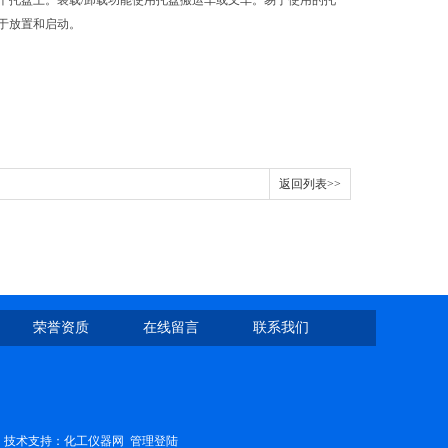
一个托盘上。装载/卸载功能使用托盘搬运车或叉车。易于使用的托
于放置和启动。
返回列表>>
荣誉资质
在线留言
联系我们
技术支持：
化工仪器网
管理登陆