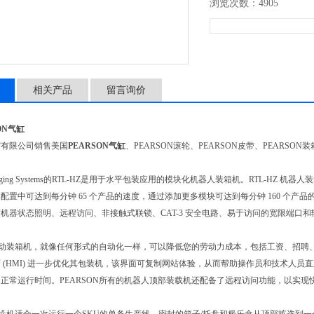
浏览次数：4905
相关产品
留言询价
ON气缸
贸有限公司销售美国
PEARSON气缸
、PEARSON滚轮、PEARSON皮带、PEARSO
 Packaging Systems的RTL-HZ是用于水平包装应用的模块化机器人装箱机。RTL
配置中可达到每分钟 65 个产品的速度，通过添加更多模块可达到每分钟 160 个
机器状态照明、远程访问、非接触式联锁、CAT-3 安全电路、易于访问的宽限端口
N自动装箱机，就像任何形式的自动化一样，可以降低您的劳动力成本，包括工资、招聘、
 (HMI) 进一步优化其包装机，该界面可复制网站体验，从而帮助操作员和技术人
正常运行时间。PEARSON所有的机器人顶部装载机还配备了远程访问功能，以实现