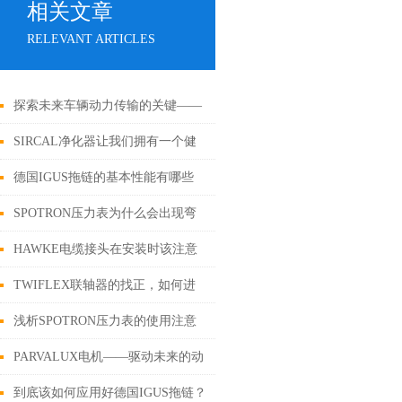
相关文章
RELEVANT ARTICLES
探索未来车辆动力传输的关键——
Haldex离合器
SIRCAL净化器让我们拥有一个健
康、舒适的生活环境
德国IGUS拖链的基本性能有哪些
呢？
SPOTRON压力表为什么会出现弯
曲现象？
HAWKE电缆接头在安装时该注意
些什么？
TWIFLEX联轴器的找正，如何进
行？
浅析SPOTRON压力表的使用注意
事项
PARVALUX电机——驱动未来的动
力引擎
到底该如何应用好德国IGUS拖链？