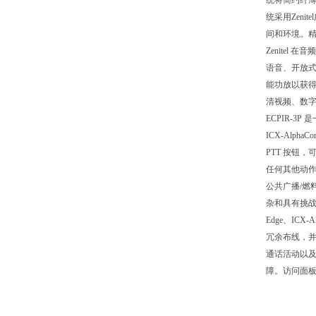
统将简约纤
统采用Zen
间和环境。
Zenitel
语音、开放式
能功放以获得
清视频、数字云
ECPIR-3
ICX-Alp
PTT 按钮
任何其他动作
公共广播/燃
杂和具有挑战
Edge、IC
冗余布线，并
通话活动以
障。访问面