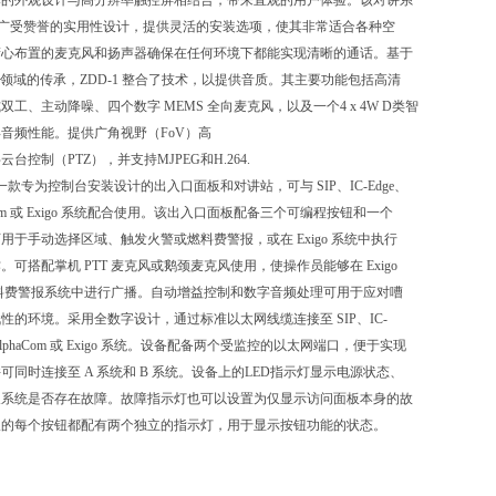
薄的外观设计与高分辨率触控屏相结合，带来直观的用户体验。该对讲系
itel广受赞誉的实用性设计，提供灵活的安装选项，使其非常适合各种空
精心布置的麦克风和扬声器确保在任何环境下都能实现清晰的通话。基于
 在音频领域的传承，ZDD-1 整合了技术，以提供音质。其主要功能包括高清
双工、主动降噪、四个数字 MEMS 全向麦克风，以及一个4 x 4W D类智
音频性能。提供广角视野（FoV）高
台控制（PTZ），并支持MJPEG和H.264.
P 是一款专为控制台安装设计的出入口面板和对讲站，可与 SIP、IC-Edge、
haCom 或 Exigo 系统配合使用。该出入口面板配备三个可编程按钮和一个
，可用于手动选择区域、触发火警或燃料费警报，或在 Exigo 系统中执行
。可搭配掌机 PTT 麦克风或鹅颈麦克风使用，使操作员能够在 Exigo
料费警报系统中进行广播。自动增益控制和数字音频处理可用于应对嘈
性的环境。采用全数字设计，通过标准以太网线缆连接至 SIP、IC-
X-AlphaCom 或 Exigo 系统。设备配备两个受监控的以太网端口，便于实现
可同时连接至 A 系统和 B 系统。设备上的LED指示灯显示电源状态、
及系统是否存在故障。故障指示灯也可以设置为仅显示访问面板本身的故
板的每个按钮都配有两个独立的指示灯，用于显示按钮功能的状态。