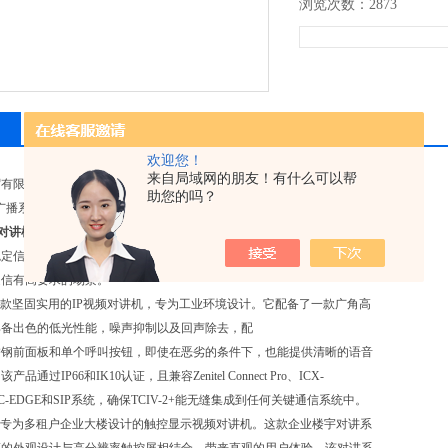
浏览次数：2873
相关产品
留言询价
欢迎您！
来自局域网的朋友！有什么可以帮
贸有限公司销售挪威
PHONTECH对讲机
、PHONTECH电话、PHONTECH扬声器、
助您的吗？
CH广播系统等全系列产品。
H对讲机
是工业级通信设备领域的，属于 Zenitel 旗下其产品以高
稳定信号传输和适用于严苛工业环境著称，广泛应用于石油、化工、船舶
通信有高要求的场景。
+ 是一款坚固实用的IP视频对讲机，专为工业环境设计。它配备了一款广角高
具备出色的低光性能，噪声抑制以及回声除去，配
锈钢前面板和单个呼叫按钮，即使在恶劣的条件下，也能提供清晰的语音
品通过IP66和IK10认证，且兼容Zenitel Connect Pro、ICX-
m、IC-EDGE和SIP系统，确保TCIV-2+能无缝集成到任何关键通信系统中。
一款专为多租户企业大楼设计的触控显示视频对讲机。这款企业楼宇对讲系