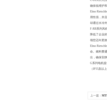
C-DLR爪
确保低维护和
Elmo R
用性强，并
却通过水冷
F-RB系列
降低了企业的
领您迈向更
Elmo R
命。燃料费
出，确保安
G系列电机提供
（IP55及
上一篇：
MT