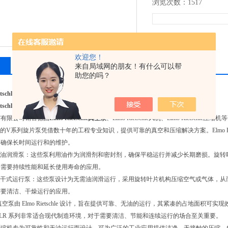
浏览次数：1517
欢迎您！
相关产品
留言询价
来自局域网的朋友！有什么可以帮
助您的吗？
etschle真空泵
etschle真空泵
贸有限公司销售德国
Elmo Rietschle真空泵
、Elmo Rietschle风机、Elmo Rietschle
etschle的V系列旋片泵凭借数十年的工程专业知识，提供可靠的真空和压缩解决方案。Elmo
时确保长时间运行和的维护。
ietschle油润滑泵：这些泵利用油作为润滑剂和密封剂，确保平稳运行并减少长期磨损
合需要持续性能和延长使用寿命的应用。
ietschle干式运行泵：这些泵设计为无需油润滑运行，采用旋转叶片机构压缩空气或气
需要清洁、干燥运行的应用。
爪式真空泵由 Elmo Rietschle 设计，旨在提供可靠、无油的运行，其紧凑的占地面
VLR 系列非常适合现代制造环境，对于需要清洁、节能和连续运行的场合至关重要。