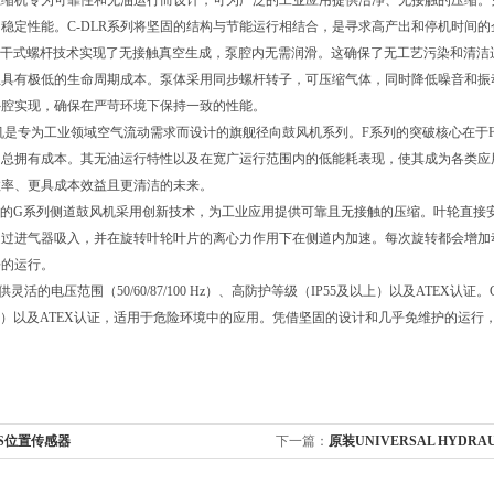
式压缩机专为可靠性和无油运行而设计，可为广泛的工业应用提供洁净、无接触的压缩
稳定性能。C-DLR系列将坚固的结构与节能运行相结合，是寻求高产出和停机时间
ietschle干式螺杆技术实现了无接触真空生成，泵腔内无需润滑。这确保了无工艺污染
且具有极低的生命周期成本。泵体采用同步螺杆转子，可压缩气体，同时降低噪音和振
外腔实现，确保在严苛环境下保持一致的性能。
风机是专为工业领域空气流动需求而设计的旗舰径向鼓风机系列。F系列的突破核心在于F
总拥有成本。其无油运行特性以及在宽广运行范围内的低能耗表现，使其成为各类应用
效率、更具成本效益且更清洁的未来。
ietschle的G系列侧道鼓风机采用创新技术，为工业应用提供可靠且无接触的压缩。叶
通过进气器吸入，并在旋转叶轮叶片的离心力作用下在侧道内加速。每次旋转都会增加
静的运行。
灵活的电压范围（50/60/87/100 Hz）、高防护等级（IP55及以上）以及ATEX认证。
以上）以及ATEX认证，适用于危险环境中的应用。凭借坚固的设计和几乎免维护的运行
S位置传感器
下一篇：
原装UNIVERSAL HYDRA