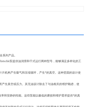
压缩机等全系列产品。
 Rietschle泵提供油润滑和干式运行两种型号，能够满足多样化的工
。旋转叶片机构产生吸气和压缩循环，产生*的真空。这种坚固的设计使
体，从而产生真空或压力。其无油设计除去了与油相关的维护顾虑，使
积可实现效率和安静的性能。这些泵能以极低的磨损和维护需求提供*的真