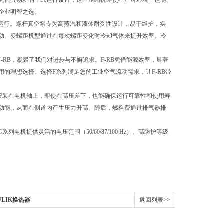
。凭借其创新的干式运行设计，这些压缩机即使在严苛环境下也能
的企业明智之选。
和清洁运行。螺杆真空泵专为高蒸汽和液体耐受性设计，易于维护，实
动。变螺距机型通过在每次螺距变化时冷却气体来提升效率。冷
-RB，凝聚了我们对进步与不懈追求。F-RB凭借能源效率，显著
的理想选择。选择F系列满足您的工业空气流动需求，让F-RB带
轮直接安装在电机轴上，即使在高压差下，也能确保运行可靠性和使用寿
动能，从而在侧道内产生压力升高。随后，燃料费通过排气器排
G系列电机提供灵活的电压范围（50/60/87/100 Hz）、高防护等级
，
ULIK换热器
返回列表>>