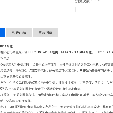
浏览次数：1499
相关产品
留言询价
ADDA马达
贸有限公司销售意大利
ELECTRO ADDA电机
、
ELECTRO ADDA马达
、ELECTRO 
系列产品。
O ADDA是意大利电机品牌，1948年成立于莱科，专注于设计制造各类工业电机，功率覆盖
境等场景，符合IEC、ATEX等标准，能效等级可达IE3/IE4。从开始的维修车间
，由家族第三代成员管理。
系列：包括 C 系列鼠笼式三相异步电动机，具有设计紧凑、功率跨度大的特点；A 
 系列和 MAR 系列则是针对特定工业需求设计的衍生标准电机。
机系列：FE 系列是鼠笼式三相异步制动电机，集成了电磁制动单元，能实现快速停车；FE
制动扭矩和响应速度选择。
电机：MR 系列辊道电机是其拳头产品之一，专为钢铁行业的轧机辊道设计，具有高