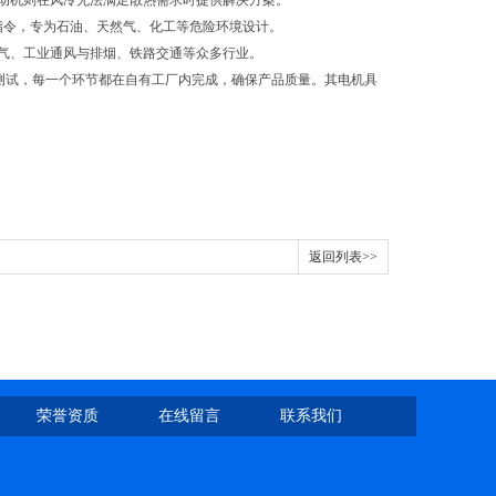
电动机则在风冷无法满足散热需求时提供解决方案。
X 指令，专为石油、天然气、化工等危险环境设计。
气、工业通风与排烟、铁路交通等众多行业。
成品测试，每一个环节都在自有工厂内完成，确保产品质量。其电机具
返回列表>>
荣誉资质
在线留言
联系我们