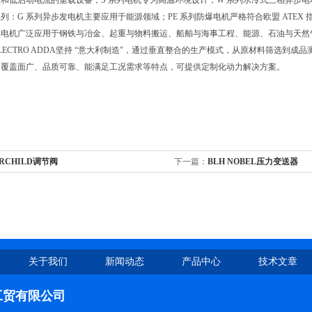
和低启动电流的重载设备；S 系列电机专为高温环境设计；W 系列水冷式三相异步
列：G 系列异步发电机主要应用于能源领域；PE 系列防爆电机严格符合欧盟 ATE
其电机广泛应用于钢铁与冶金、起重与物料搬运、船舶与海事工程、能源、石油与天然
LECTRO ADDA坚持 “意大利制造"，通过垂直整合的生产模式，从原材料筛选到
、覆盖面广、品质可靠、能满足工况需求等特点，可提供定制化动力解决方案。
IRCHILD调节阀
下一篇：
BLH NOBEL压力变送器
关于我们
新闻动态
产品中心
技术文章
工贸有限公司