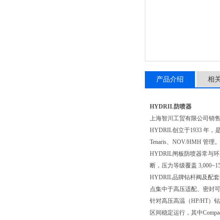
产品介绍
相
HYDRIL防喷器
上海智川工贸有限公司销
HYDRIL创立于193
Tenaris、NOV/HMH 管理
HYDRIL闸板防喷器常与
断，压力等级覆盖 3,000~1
HYDRIL品牌钻杆阀及配
点集中于高压适配、密封
针对高压高温（HP/HT）钻井
区间稳定运行，其中Comp