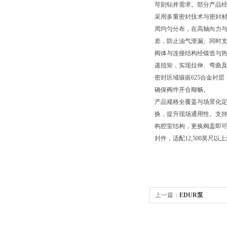
苛刻钻井需求。部分产品经静
采用多重密封技术与密封材质
周均匀分布，在高轴向力与
差，防止油气泄漏。同时支持
阀体与连接结构经锻造与热
递扭矩，实现拉伸、弯曲及压
密封区域镶嵌625合金衬
确保阀件开合顺畅。
产品规格全覆盖与场景化定制
换，提升现场通用性。支持深
构腔室结构，更换阀盖即可
封件，适配12,500英尺
上一篇：
EDUR泵