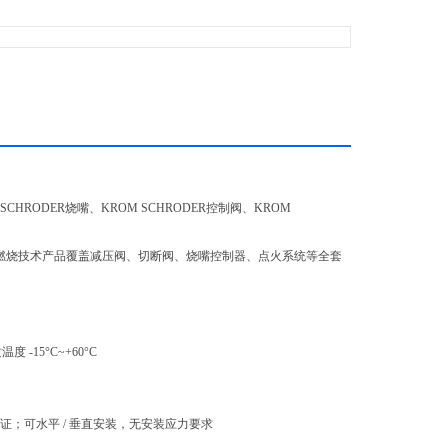
 SCHRODER烧嘴、KROM SCHRODER控制阀、KROM
。
，是燃烧技术产品覆盖减压阀、切断阀、烧嘴控制器、点火系统等全套
-15°C~+60°C
认证；可水平 / 垂直安装，无安装应力要求