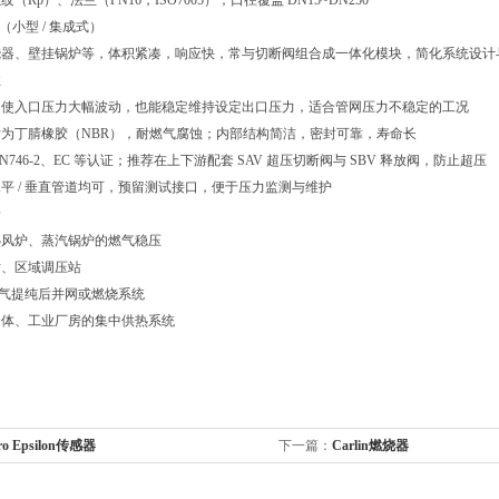
（Rp）、法兰（PN16，ISO7005）；口径覆盖 DN15~DN250
列（小型 / 集成式）
烧器、壁挂锅炉等，体积紧凑，响应快，常与切断阀组合成一体化模块，简化系统设计
性
即使入口压力大幅波动，也能稳定维持设定出口压力，适合管网压力不稳定的工况
为丁腈橡胶（NBR），耐燃气腐蚀；内部结构简洁，密封可靠，寿命长
N746-2、EC 等认证；推荐在上下游配套 SAV 超压切断阀与 SBV 释放阀，防止超压
平 / 垂直管道均可，预留测试接口，便于压力监测与维护
景
热风炉、蒸汽锅炉的燃气稳压
站、区域调压站
 沼气提纯后并网或燃烧系统
合体、工业厂房的集中供热系统
ro Epsilon传感器
下一篇：
Carlin燃烧器