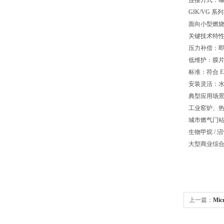
连接方式：螺纹
GIK/VG 系
面向小型燃
关键技术特
压力补偿：
低维护：膜片
标准：符合 E
安装灵活：水
典型应用场
工业窑炉、
城市燃气门
生物甲烷 /
大型商业综
上一篇：
Mic