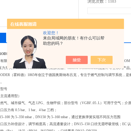
浏览次数：1103
欢迎您！
相关产品
留言询价
来自局域网的朋友！有什么可以帮
助您的吗？
HRODER电磁阀
贸有限公司销售德国
KROM SCHRODER电磁阀
、KROM SCHRODER控制器、KROM
R压力开关、KROM SCHRODER火焰探测器、KROM SCHRODER流量计等全系列产品
CHRODER（霍科德）1865年创立于德国奥斯纳布吕克，专注于燃气控制与调节系统
案。
与型号
列（主流通用型）
气、城市煤气、气态 LPG、生物甲烷；部分型号（VGBF..05..L）可用于空气；介质温度 
有 0.5 bar、1 bar、4 bar 三档；
5–100 为 5–350 mbar，DN150 为 5–160 mbar，通过更换弹簧实现不同压力范围
口压力补偿设计，调节精度高；高流通量设计；DN15–150 口径无需呼吸管线；EC 