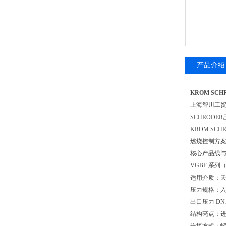
产品介绍
KROM SC
上海智川工
SCHRODE
KROM S
燃烧控制方
核心产品线
VGBF 系
适用介质：天然
压力规格：入口压力
出口压力 DN1
结构亮点：进