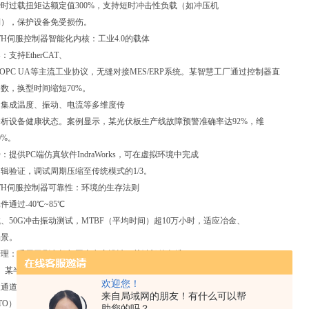
时过载扭矩达额定值300%，支持短时冲击性负载（如冲压机
制），保护设备免受损伤。
OTH伺服控制器智能化内核：工业4.0的载体
支持EtherCAT、
T、OPC UA等主流工业协议，无缝对接MES/ERP系统。某智慧工厂通过控制器直
数，换型时间缩短70%。
：集成温度、振动、电流等多维度传
析设备健康状态。案例显示，某光伏板生产线故障预警准确率达92%，维
0%。
提供PC端仿真软件IndraWorks，可在虚拟环境中完成
辑验证，调试周期压缩至传统模式的1/3。
OTH伺服控制器可靠性：环境的生存法则
通过-40℃~85℃
、50G冲击振动测试，MTBF（平均时间）超10万小时，适应冶金、
场景。
管理：采用无刷电机与固态电容设计，关键部件免维
。某半导体晶圆厂连续运行3年，性能衰减率小于0.5%。
欢迎您！
双通道
来自局域网的朋友！有什么可以帮
TO）功能通过SIL3认证，确保急停、超限等异常工况下毫秒级响应。
助您的吗？