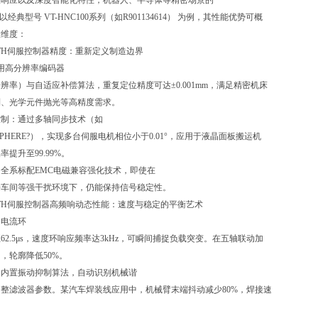
级响应以及深度智能化特性，机器人、半导体等精密场景的
以经典型号 VT-HNC100系列（如R901134614） 为例，其性能优势可概
大维度：
OTH伺服控制器精度：重新定义制造边界
用高分辨率编码器
分辨率）与自适应补偿算法，重复定位精度可达±0.001mm，满足精密机床
制、光学元件抛光等高精度需求。
控制：通过多轴同步技术（如
-SPHERE?），实现多台伺服电机相位小于0.01°，应用于液晶面板搬运机
提升至99.99%。
全系标配EMC电磁兼容强化技术，即使在
接车间等强干扰环境下，仍能保持信号稳定性。
OTH伺服控制器高频响动态性能：速度与稳定的平衡艺术
：电流环
62.5μs，速度环响应频率达3kHz，可瞬间捕捉负载突变。在五轴联动加
，轮廓降低50%。
：内置振动抑制算法，自动识别机械谐
整滤波器参数。某汽车焊装线应用中，机械臂末端抖动减少80%，焊接速