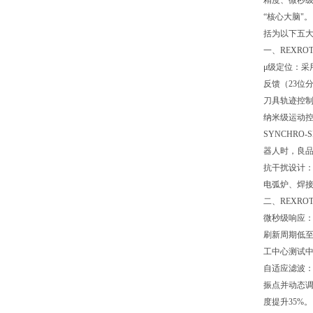
精度、微秒
“核心大脑"。
括为以下五
一、REXR
μ级定位：采
反馈（23位
刀具轨迹控
纳米级运动
SYNCHRO
器人时，良品率
抗干扰设计：
电弧炉、焊
二、REXR
微秒级响应
刷新周期低至
工中心测试中
自适应滤波
振点并动态调
度提升35%。