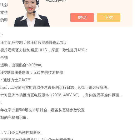
OTH控制器行业定制化：从标准到专属的跨越
支持I/O模块、通信
的即插即用，如光伏行业专用“太阳追踪算法包"、机床行业的“反向间
。
化：
压力闭环控制，保压阶段能耗降低25%；
极片卷绕张力控制精度±0.1N，厚度一致性提升18%；
复合铺
运动，曲面贴合<0.03mm。
OTH控制器服务网络：无边界的技术护航
断：通过力士乐IoT平
h Connect，工程师可实时调取任意设备的运行日志，90%问题远程解决。
针对亚洲市场推出宽电压版本（200V~480V AC），并内置汉字操作界面，
槛。
年在举办超500场技术研讨会，覆盖从基础参数设置
控制的完整知识链。
例
：VT-HNC系列控制器驱