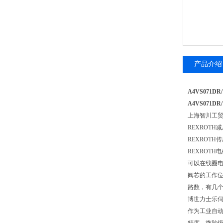
产品介绍
A4VS071D
A4VS071D
上海智川工贸
REXROTH
REXROTH
REXROT
可以在线圈
阀芯的工作
路数，有几
博世力士乐
作为工业自动