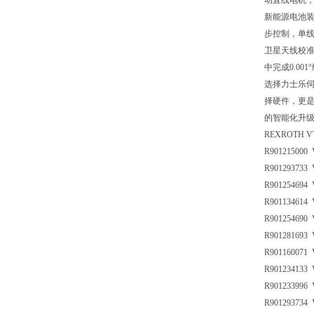
动直线电机，
新能源电池装
步控制，单线
卫星天线校
中完成0.0
选择力士乐
择硬件，更是
的智能化升
REXROTH 
R901215000 
R901293733 
R901254694 
R901134614 
R901254690 
R901281693 
R901160071 
R901234133 
R901233996 
R901293734 