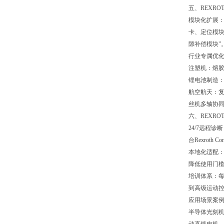
五、REXR
模块化扩展：
卡、定位模块
隙补偿模块"
行业专属优
注塑机：熔胶
锂电池制造：
航空航天：
丝机多轴协同
六、REXR
24/7远程诊
台Rexrot
本地化适配：
降低使用门
培训体系：每
到高级运动
应用场景案
半导体光刻机