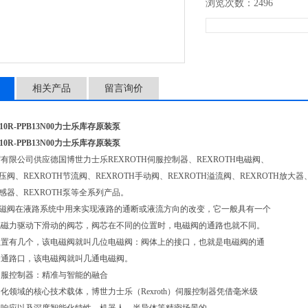
浏览次数：2496
相关产品
留言询价
R/10R-PPB13N00力士乐库存原装泵
R/10R-PPB13N00力士乐库存原装泵
有限公司供应德国博世力士乐REXROTH伺服控制器、REXROTH电磁阀、
减压阀、REXROTH节流阀、REXROTH手动阀、REXROTH溢流阀、REXROTH放大器
传感器、REXROTH泵等全系列产品。
H电磁阀在液路系统中用来实现液路的通断或液流方向的改变，它一般具有一个
电磁力驱动下滑动的阀芯，阀芯在不同的位置时，电磁阀的通路也就不同。
位置有几个，该电磁阀就叫几位电磁阀：阀体上的接口，也就是电磁阀的通
个通路口，该电磁阀就叫几通电磁阀。
伺服控制器：精准与智能的融合
化领域的核心技术载体，博世力士乐（Rexroth）伺服控制器凭借毫米级