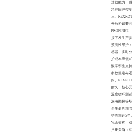
过载能力：瞬
急停回弹控
三、REXR
开放协议兼容：
PROFINE
接下发生产参
预测性维护
感器，实时分
护成本降低4
数字孪生支持：
参数整定与逻
四、REXR
耐久：核心元件
温度循环测试
深海勘探等
全生命周期
护周期达5年
冗余架构：
扭矩关断（S