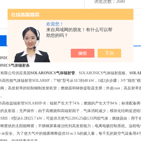
浏览次数：2680
欢迎您！
来自局域网的朋友！有什么可以帮
助您的吗？
相关产品
留言询价
ONICS气体辐射条
ONICS气体辐射条
贸有限公司供应美国
SOLARONICS气体辐射管
、SOLARONICS气体辐射面板、
SOL
ICS高性能气体辐射管SOLARHP：7“销"型号从10.5到48 kW，1或2步步骤；3个“线性"
阀；高发射率的铝制钢制发射机管；燃烧器和铸铁提取器支撑；外皮coot；高反射
回。
NICS高收益辐射管SOLARHP-R：辐射产生大于74％；燃烧的产生大于94％；标
料的反射器；无声操作；由于高燃烧和高辐射因子，气体消耗减少；模块化结构促进组
SRII：8型从6.2到25.7 kW；可提供天然气G20/G25或G31丙烷气体；燃烧
，蜂窝状的太阳能蜂窝；不锈钢屏幕难治性到高发射能力；电离电极控制系统。远程电
ovanne de安全。为了使大气中的烟雾稀释提供10 m 3 /h的摄入量，每千瓦的新空