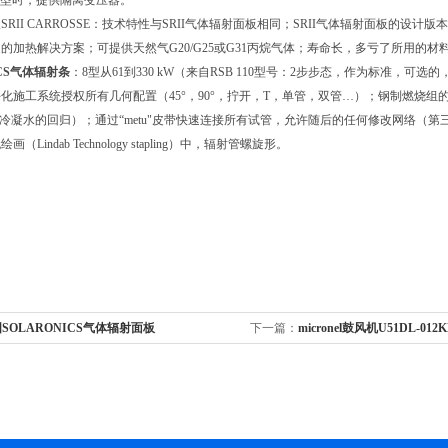
类型时，提供隔离变压器。
RII CARROSSE：技术特性与SRII气体辐射面板相同；SRII气体辐射面板的设计版本Ca
的加热解决方案；可提供天然气G20/G25或G31丙烷气体；寿命长，多亏了所用的材
ICS气体辐射条
：8型从61到330 kW（来自RSB 110型号：2步步态，作为标准
化施工系统授权所有几何配置（45°，90°，拧开，T，单管，双管…）；钢制燃烧组
没有冷凝水的回归）；通过“metu"皮带快速连接所有试管，允许随后的任何修改网络
（Lindab Technology stapling）中，辐射管螺旋形。
SOLARONICS气体辐射面板
下一篇：
micronel鼓风机U51DL-012K