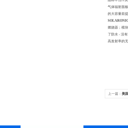
阻碍中性IT
气体辐射面板S
的大容量前提
SOLARON
燃烧器；模块
了防水 - 
高发射率的无绘画
上一篇：
美国