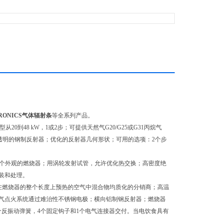
ARONICS气体辐射条
等全系列产品。
模型从20到48 kW，1或2步；可提供天然气G20/G25或G31丙烷气
率透明的钢制反射器；优化的反射器几何形状；可用的选项：2个步
准配备两个外观的燃烧器；用涡轮发射试管，允许优化热交换；高密度绝
装和处理。
器由：用于在燃烧器的整个长度上预热的空气中混合物均质化的分销商；高温
气点火系统通过难治性不锈钢电极；横向铝制钢反射器；燃烧器
气设备用4个反振动弹簧，4个固定钩子和1个电气连接器交付。当电饮食具有