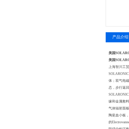
产品介绍
美国SOLAR
美国SOLAR
上海智川工
SOLARON
体；双气电磁
态，步行返
SOLARO
缘和金属敷
气体辐射面板
陶瓷血小板
的Electr