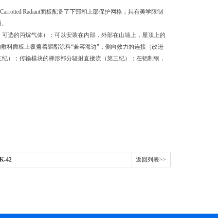
rrotted Radiant面板配备了下部和上部保护网格；具有美学限制
料。
，可选的，可选的丙烷气体）；可以安装在内部，外部在山墙上，屋顶上的
的敷料面板上覆盖着聚酯涂料“兼容海边"；侧向效力的连接（改进
（第三纪）；传输模块的梯形部分辐射直接流（第三纪）；在铝制钢，
K-42
返回列表>>