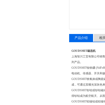
产品介绍
相
GOUDSMIT磁选机
上海智川工贸有限公司销
列产品。
GOUDSMIT钕铁硼 (
电动机、传感器、开关和
GOUDSMIT铁氧体或
成，可通过其哑光深灰色
GOUDSMIT钐钴或钐钴
得钐钴成为航空航天、从
GOUDSMIT铝镍钴或