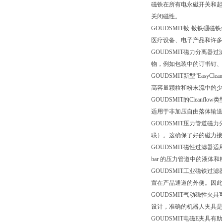
磁铁在所有电永磁开关和
关闭磁性。
GOUDSMIT钕-钕铁
医疗设备、电子产品和许
GOUDSMIT磁力分离
物，例如包装中的订书钉
GOUDSMIT新型“EasyC
高容量颗粒和粉末流中的
GOUDSMIT的Clea
适用于非加压自由落体输送管
GOUDSMIT压力管道磁
联）。这确保了好的磁力
GOUDSMIT磁性过滤
bar 的压力管道中的液
GOUDSMIT工业磁铁
置在产品通道的外侧。因
GOUDSMIT气动磁性
设计，准确的机器人夹具
GOUDSMIT电磁E夹