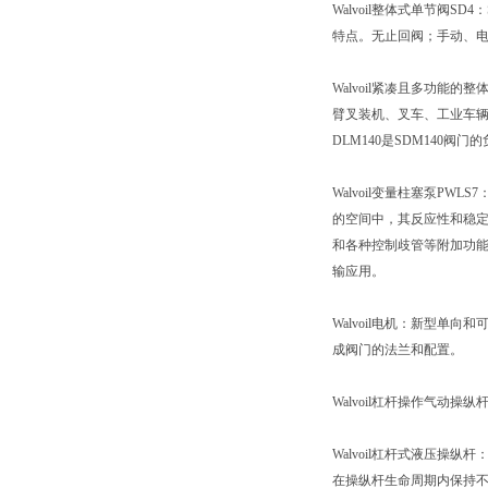
Walvoil整体式单节阀
特点。无止回阀；手动、电
Walvoil紧凑且多功能
臂叉装机、叉车、工业车辆
DLM140是SDM140
Walvoil变量柱塞泵PW
的空间中，其反应性和稳定性
和各种控制歧管等附加功能*
输应用。
Walvoil电机：新型单
成阀门的法兰和配置。
Walvoil杠杆操作气
Walvoil杠杆式液压
在操纵杆生命周期内保持不