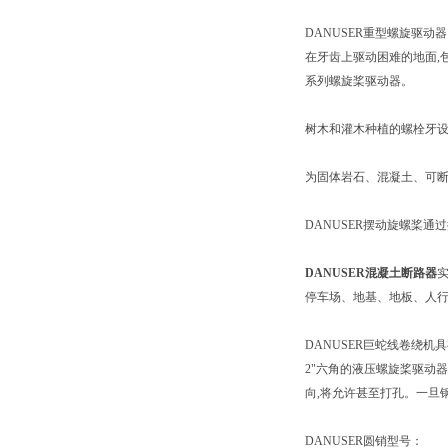
DANUSER重型螺旋驱动器
在牙齿上驱动困难的地面,包括
系列螺旋桨驱动器。
树木和灌木种植的螺栓牙设
为固体岩石、混凝土、可断裂
DANUSER摆动旋螺桨
DANUSER混凝土断路器
停车场、地基、地板、人行
DANUSER巨蛇线卷绕
2"六角的液压螺旋桨驱动
向,将允许甚至打孔。一旦
DANUSER圆销型号：