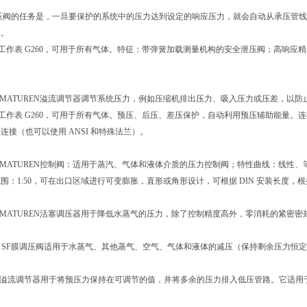
泄压阀的任务是，一旦要保护的系统中的压力达到设定的响应压力，就会自动从承压管
闭。
W 工作表 G260，可用于所有气体。特征：带弹簧加载测量机构的安全泄压阀；高响应精度；
+ARMATUREN溢流调节器调节系统压力，例如压缩机排出压力、吸入压力或压差，以防止
W 工作表 G260，可用于所有气体。预压、后压、差压保护，自动利用预压辅助能量。连接可
连接（也可以使用 ANSI 和特殊法兰）。
ARMATUREN控制阀：适用于蒸汽、气体和液体介质的压力控制阀；特性曲线：线性、等百分比、
围：1:50，可在出口区域进行可变膨胀，直形或角形设计，可根据 DIN 安装长度，根
+ARMATUREN活塞调压器用于降低水蒸气的压力，除了控制精度高外，零消耗的紧密
aturen SF膜调压阀适用于水蒸气、其他蒸气、空气、气体和液体的减压（保持剩余
aturen溢流调节器用于将预压力保持在可调节的值，并将多余的压力排入低压管路。