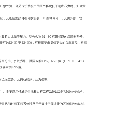
线释放气流。当受保护系统中的压力再次低于响应压力时，安全泄
无论位置如何都可以安装；12 型带内部...；无需外部... 管
其超过或低于压力。型号名称 92 – 99 标识相应的熔断器型号。
选DN 50 至 DN 500，可根据要求提供更大的公称直径，根据
多级膨胀、泄漏≤v的0.1%。KVS 值（DIN EN 1349 3
据要求的KVS值。
密封也很重要。无辅助能源，压力控制。
压力恒定）。主要应用领域是热能和过程工程系统以及区域供热传输站。
它适用于供热和过程工程系统以及用于直接房屋连接的区域供热传输站。