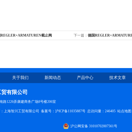
REGLER+ARMATUREN截止阀
下一篇：
德国REGLER+ARMATU
关于我们
新闻动态
产品中心
技术文章
工贸有限公司
路1226弄康建商务广场8号楼206室
权所有：上海智川工贸有限公司 备案号：
沪ICP备11035887号
总访问量：246405
站点地图
沪公网安备 31010702007561号