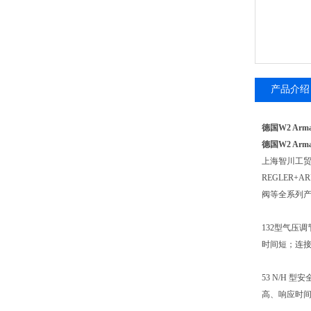
产品介绍
德国W2 Arm
德国W2 Arm
上海智川工
REGLER+A
阀等全系列
132型气压
时间短；连接
53 N/H
高、响应时间