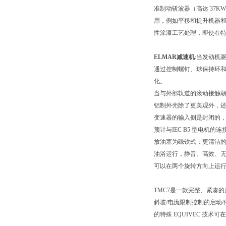
准制动斩波器（高达 37K
用，例如平移和提升机器和
性涂漆工艺处理，即使在
ELMAR减速机
:当发动机
通过控制螺钉、球保持环
化。
当与外部轨道的滚动接触
铝制外壳除了更美观外，
变速器的输入侧是封闭的
预计与IEC B5 型电机的
放油塞为磁铁式：更清洁
油浴运行，静音、高效、
可以在两个旋转方向上运
TMC7是一款完整、紧凑的
斜坡/电流限制控制的启动
的特殊 EQUIVEC 技