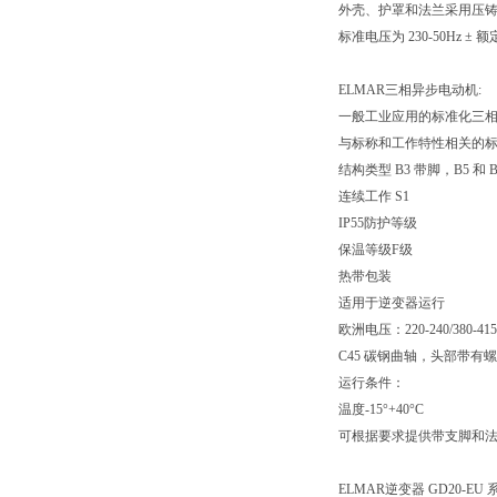
外壳、护罩和法兰采用压
标准电压为 230-50Hz ± 
ELMAR三相异步电动机:
一般工业应用的标准化三
与标称和工作特性相关的标准：I
结构类型 B3 带脚，B5 和 
连续工作 S1
IP55防护等级
保温等级F级
热带包装
适用于逆变器运行
欧洲电压：220-240/380-41
C45 碳钢曲轴，头部带有
运行条件：
温度-15°+40°C
可根据要求提供带支脚和法兰 B
ELMAR逆变器 GD20-