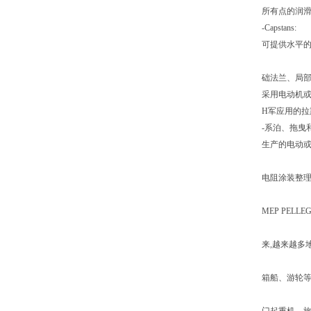
所有点的润
-Capstans:
可提供水平的
础法兰、局部
采用电动机或
H军应用的拉
-系泊、拖曳
生产的电动或
电阻涂装整
MEP PE
来,越来越多
箱船、游轮等