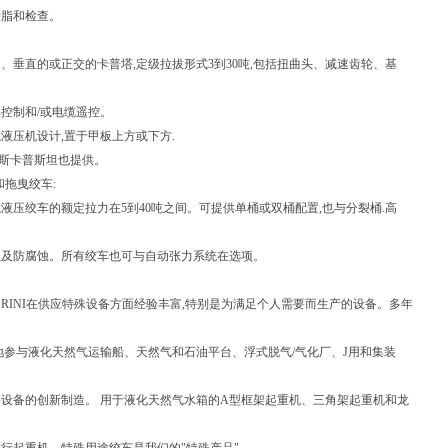
滑脂和检查。
、垂直的或正交的卡普塔,定级拉拔形式3到30吨,包括扭曲头、减速齿轮、基
控制和/或电缆遥控。
液压机设计,置于甲板上方或下方.
斯卡普斯坦也提供。
和拖曳绞车:
液压绞车的额定拉力在5到40吨之间。可提供单桶或双桶配置,也与分裂桶.高
理及防腐蚀。所有绞车也可与自动张力系统在选项。
LLEGRINI在供应特殊设备方面经验丰富,特别是为满足个人需要而生产的设备。多年
地参与液化天然气运输船、天然气和石油平台、浮式脱气/气化厂、J用和集装
设备的创新制造。 用于液化天然气水箱的A型框架起重机、三角架起重机和龙