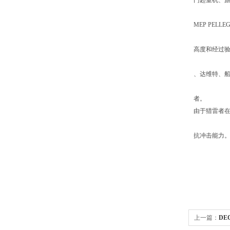
门起重机、旅
MEP PEL
高度和经过验
、达维特、船
者。
由于猎雷者在
抗冲击能力。M
上一篇：
DE