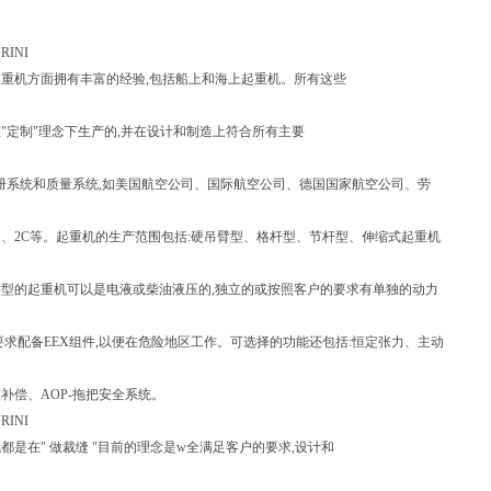
RINI
重机方面拥有丰富的经验,包括船上和海上起重机。所有这些
"定制"理念下生产的,并在设计和制造上符合所有主要
册系统和质量系统,如美国航空公司、国际航空公司、德国国家航空公司、劳
、2C等。起重机的生产范围包括:硬吊臂型、格杆型、节杆型、伸缩式起重机
型的起重机可以是电液或柴油液压的,独立的或按照客户的要求有单独的动力
要求配备EEX组件,以便在危险地区工作。可选择的功能还包括:恒定张力、主动
补偿、AOP-拖把安全系统。
RINI
都是在" 做裁缝 "目前的理念是w全满足客户的要求,设计和