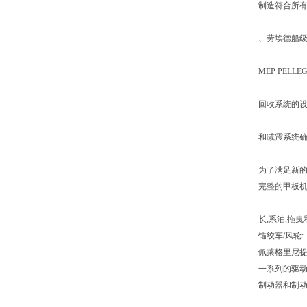
制造符合所有
、劳埃德船级
MEP PE
回收系统的设
和减震系统确
为了满足新的
完整的甲板机
长,系泊,拖
锚绞车/风轮:
佩莱格里尼提
一系列的驱
制动器和制