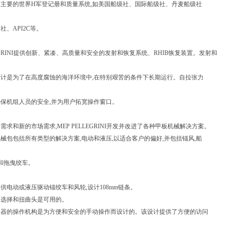
主要的世界H军登记册和质量系统,如美国船级社、国际船级社、丹麦船级社
社、API2C等。
LLEGRINI提供创新、紧凑、高质量和安全的发射和恢复系统、RHIB恢复装置。发射和
计是为了在高度腐蚀的海洋环境中,在特别艰苦的条件下长期运行。自拉张力
保机组人员的安全,并为用户拓宽操作窗口。
需求和新的市场需求,MEP PELLEGRINI开发并改进了各种甲板机械解决方案。
械包包括所有类型的解决方案,电动和液压,以适合客户的偏好,并包括锚风,船
曳和拖曳绞车。
供电动或液压驱动锚绞车和风轮,设计108mm链条。
动选择和扭曲头是可用的。
动器的操作机构是为方便和安全的手动操作而设计的。该设计提供了方便的访问