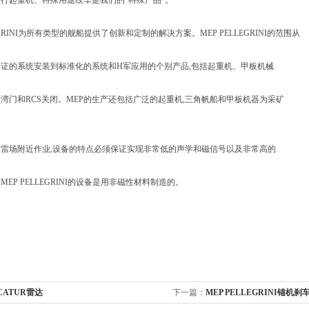
行起重机、特殊用途绞车是我们的"特殊产品"。
LEGRINI为所有类型的舰船提供了创新和定制的解决方案。MEP PELLEGRINI的范围从
证的系统安装到标准化的系统和H军应用的个别产品,包括起重机、甲板机械
湾门和RCS关闭。MEP的生产还包括广泛的起重机,三角帆船和甲板机器为采矿
雷场附近作业,设备的特点必须保证实现非常低的声学和磁信号以及非常高的
EP PELLEGRINI的设备是用非磁性材料制造的。
CATUR雷达
下一篇：
MEP PELLEGRINI锚机