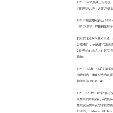
FIMET WM系列三相电机
同的有源元件，外部焊接
FIMET钢架电机高达 1000 
– IP 55 防护 –焊接铜笼转子
FIMET EM系列三相电机，
是双极性，单绕组和双绕组。 
280 开始的绕组上的 P
措施。
FIMET RE和RKE系列
由带斜齿、磨削或剃齿的圆柱
扭矩可达 19,000 Nm。
FIMET“ADV200
统集成商和机器制造商的实
集成灵活性和高水平的性能，保
FIBUS、CANopen 和 Devic