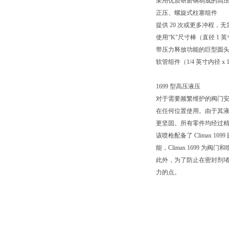
采用优质研磨钢制成的高
正压、螺旋式柱塞组件
提供 20 次或更多冲程，
使用“K"尺寸棒（直径 1 英寸
带压力释放功能的巨型圆
软管组件（1/4 英寸内径 x
1699 型高压液压
对于需要频繁维护的阀门安装
在任何位置使用。由于其液
更坚固。所有零件均经过
该喷枪配备了 Climax
能，Climax 1699
此外，为了防止在密封剂堵塞
力的点。