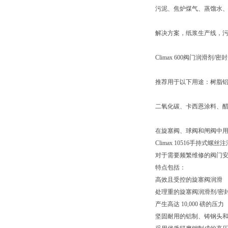
污泥、焦炉煤气、蒸馏水
解决方案，纸浆生产线，
Climax 600阀门润
推荐用于以下用途：树脂
二氧化碳、卡西恩涂料、醋
在旋塞阀、球阀和闸阀中用
Climax 10516手持式螺丝注
对于需要频繁维修的阀门安装
特点包括：
高效且受控的旋塞阀润滑
处理重的旋塞阀润滑剂/密
产生高达 10,000 磅的压力
坚固耐用的铝制、铸钢头