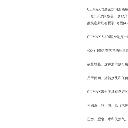
CLIMAX管装密封润滑脂用A,
一盒16只而K型是一盒12只
散装密封脂有桶装5夸脱(4.7
CLIMAX S-100润滑
+50.S-100具有优异
或蛋糕茎。这种润滑剂可
用于闸阀、旋转接头和任何工
CLIMAX密封胶具有良
和碱液：醇、碱、氨（气
乙醇、肥皂、水和天然气