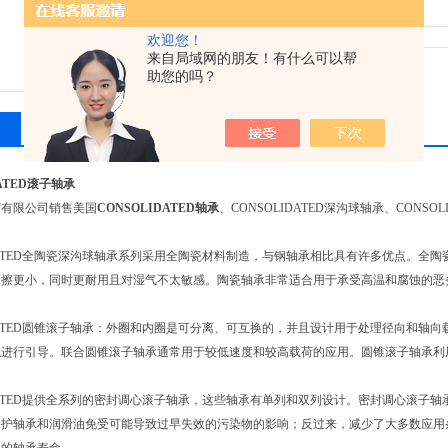
浏览次数：2861
欢迎您！
来自局域网的朋友！有什么可以帮
助您的吗？
相关产品
留言询价
DATED滚子轴承
贸有限公司销售美国
CONSOLIDATED轴承
、CONSOLIDATED深沟球轴承、CONS
IDATED全陶瓷深沟球轴承系列采用全陶瓷材料制造，与钢轴承相比具有许多优点。
摩擦更小，同时更耐用且对湿气不太敏感。陶瓷轴承非常适合用于承受高温和腐蚀的恶
IDATED圆锥滚子轴承：外圈和内圈是可分离、可互换的，并且设计用于处理径向和
触进行引导。联合圆锥滚子轴承通常用于较低速度和较高载荷的应用。圆锥滚子轴承利
IDATED提供全系列的密封调心滚子轴承，这些轴承有单列和双列设计。密封调心滚
保护轴承和润滑油免受可能导致过早失效的污染物的影响；反过来，减少了大多数应用