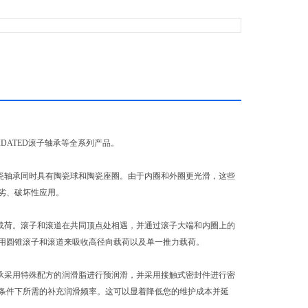
OLIDATED滚子轴承等全系列产品。
全陶瓷轴承同时具有陶瓷球和陶瓷座圈。由于内圈和外圈更光滑，这些
劣、破坏性应用。
轴向载荷。滚子和滚道在共同顶点处相遇，并通过滚子大端和内圈上的
用圆锥滚子和滚道来吸收高径向载荷以及单一推力载荷。
子轴承采用特殊配方的润滑脂进行预润滑，并采用接触式密封件进行密
条件下所需的补充润滑频率。这可以显着降低您的维护成本并延