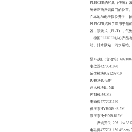
PLEIGER的经典（传
统来正确反馈阀门的位置。
在本地加电子限位开关，被
PLEIGER拓展了应用
器，顶装式（EL-T），气泡
德国PLEIGER核心产品有
站、排水泵站、污水泵站、P
泵+电机（含油箱）6921007
电位器4270041070
反馈模块9321209710
IO模块IO 8/8/4
通讯模块BI-MB
控制模块CM3
电磁阀4777031170
低压泵HYH909-48-5M
液压泵HyH909-812M
反馈开关
1206 kw.3812
电磁阀
4777031150 4/3 way