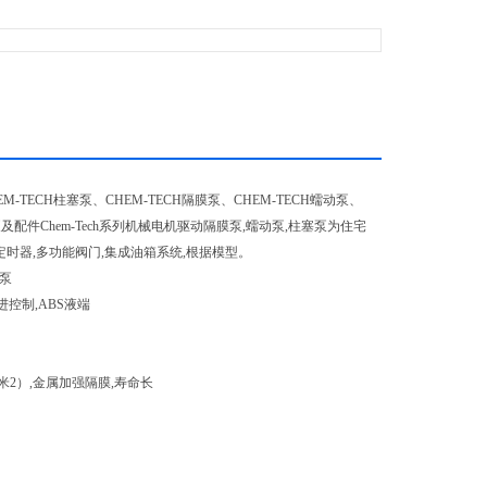
M-TECH柱塞泵、CHEM-TECH隔膜泵、CHEM-TECH蠕动泵、
量泵及配件Chem-Tech系列机械电机驱动隔膜泵,蠕动泵,柱塞泵为住宅
定时器,多功能阀门,集成油箱系统,根据模型。
量泵
步进控制,ABS液端
厘米2）,金属加强隔膜,寿命长