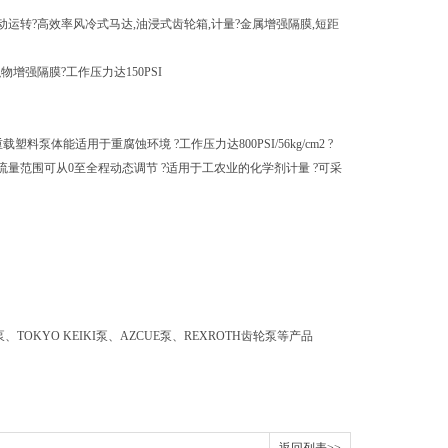
运转?高效率风冷式马达,油浸式齿轮箱,计量?金属增强隔膜,短距
强隔膜?工作压力达150PSI
体能适用于重腐蚀环境 ?工作压力达800PSI/56kg/cm2 ?
-特点： ?流量范围可从0至全程动态调节 ?适用于工农业的化学剂计量 ?可采
泵、TOKYO KEIKI泵、AZCUE泵、REXROTH齿轮泵等产品