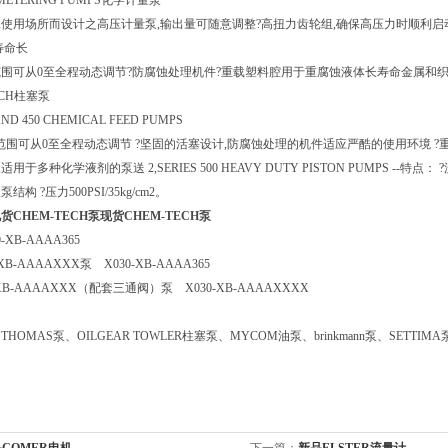
 METERING PUMPS化学计量泵
使用场所而设计之高压计量泵,输出量可随意调整?高扭力齿轮组,确保高压力时顺利启动
寿命长
围可从0至全程动态调节?防腐蚀处理机件?重载塑料腔用于重腐蚀液体长寿命金属和织物增
ECH柱塞泵
 AND 450 CHEMICAL FEED PUMPS
围可从0至全程动态调节 ?坚固的活塞设计,防腐蚀处理的机件适应严酷的使用环境 ?重载塑料泵
用于多种化学液剂的泵送 2,SERIES 500 HEAVY DUTY PISTON PUMPS -
构 ?压力500PSI/35kg/cm2。
货CHEM-TECH泵
现货CHEM-TECH泵
XB-AAAA365
B-AAAAXXX泵 X030-XB-AAAA365
XB-AAAAXXX（配套三通阀）泵 X030-XB-AAAAXXXX
HOMAS泵、OILGEAR TOWLER柱塞泵、MYCOM油泵、brinkmann泵、SETTIMA