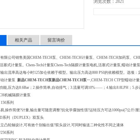
浏览次数：2821
相关产品
留言询价
限公司销售美国CHEM-TECH泵、CHEM-TECH计量泵、CHEM-TECH加药泵、CHE
CH活塞式计量泵。Chem-Tech计量泵Chem-Tech隔膜计量泵电机,活塞式计量泵,蠕动计
输出流率高达每小时125加仑依赖于模型。输出压力高达800 PSI的依赖模型。选项：
蠕动计量泵
新品CHEM-TECH泵
新品CHEM-TECH泵
一,CHEM-TECH CTP型蠕动计
功能,压力达8.6Bar；2.操作简单,自动排气；3.流量可调10%——；4.输出8.8LPH；5.
TECH机械隔膜计量泵
0 150系列
,操作简便?计量,输出量可随意调整?抗化学腐蚀性强?运转压力可达1000psi(7公斤/
 100D系列（DUPLEX）双泵头
立凸轮轴设计,可有效个别输出值?双头设计,可同时输送二种化性不同之液体
0/250系列