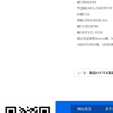
阀门B6MX50S
节流阀GM1S-25/HP/PP/VP
针阀F25S
球阀 LPB1F50S/HL/NA
阀CV38S/HP/PK
阀GB1FS/25, SS316
我公司还销售Burocco阀、M
ARMATUREN阀、GEMU
上一篇：
新品RAYTEK高
网站首页
关于