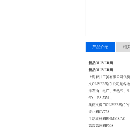
产品介绍
相
新品OLIVER阀
新品OLIVER阀
上海智川工贸有限公司优
文OLIVER阀门,公司
洋石油、电厂、天然气、生物制药、轻工
6D、 BS 5351 。
奥丽文阀门OLIVER阀门
逆止阀CV75S
手动取样阀BI6MMS/AG
高温高压阀F50S