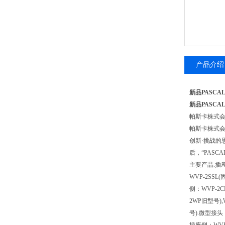
产品介绍
新品PASCA
新品PASCA
帕斯卡株式会
帕斯卡株式
创新·挑战的
后，“PAS
主要产品.插
WVP-2SSL
侧：WVP-2C
2WP旧型号),
号).微型接头：Aut