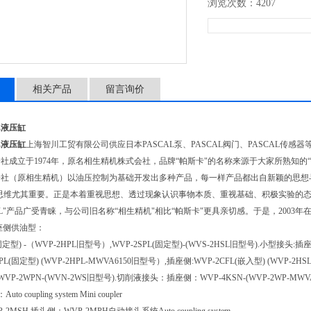
浏览次数：4207
相关产品
留言询价
L液压缸
L液压缸
上海智川工贸有限公司供应日本PASCAL泵、PASCAL阀门、PASCAL传感
社成立于1974年，原名相生精机株式会社，品牌“帕斯卡"的名称来源于大家所熟知的“
会社（原相生精机）以油压控制为基础开发出多种产品，每一样产品都出自新颖的思想
思维尤其重要。正是本着重视思想、透过现象认识事物本质、重视基础、积极实验的态度
CAL"产品广受青睐，与公司旧名称“相生精机"相比“帕斯卡"更具亲切感。于是，2003
座侧供油型：
(固定型) -（WVP-2HPL旧型号）,WVP-2SPL(固定型)-(WVS-2HSL旧型号).小型接头:插座
PL(固定型) (WVP-2HPL-MWVA6150旧型号）,插座侧:WVP-2CFL(嵌入型) (WVP-2
WVP-2WPN-(WVN-2WS旧型号).切削液接头：插座侧：WVP-4KSN-(WVP-2WP-MWVA
o coupling system Mini coupler