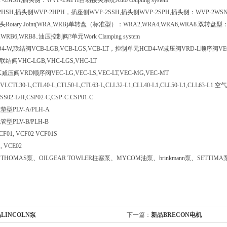
2MSH,插头侧：WVP-2MPH自动接头系统Auto coupling system
HSH,插头侧WVP-2HPH，插座侧WVP-2SSH,插头侧WVP-2SPH,插头侧：WVP-2W
头Rotary Joint(WRA,WRB)单转盘（标准型）：WRA2,WRA4,WRA6,WRA8.双转
WRB6,WRB8..油压控制阀?单元Work Clamping system
-W,联结阀VCB-LGB,VCB-LGS,VCB-LT，控制单元HCD4-W减压阀VRD-L顺序阀V
联结阀VHC-LGB,VHC-LGS,VHC-LT
压阀VRD顺序阀VEC-LG,VEC-LS,VEC-LT,VEC-MG,VEC-MT
TL30-L,CTL40-L,CTL50-L,CTL63-L,CLL32-L1,CLL40-L1,CLL50-L1,CLL63
CSS02-L/H,CSP02-C,CSP-C.CSP01-C
型PLV-A/PLH-A
PLV-B/PLH-B
1, VCF02 VCF01S
 VCE02
HOMAS泵、OILGEAR TOWLER柱塞泵、MYCOM油泵、brinkmann泵、SETTIMA
LINCOLN泵
下一篇：
新品BRECON电机