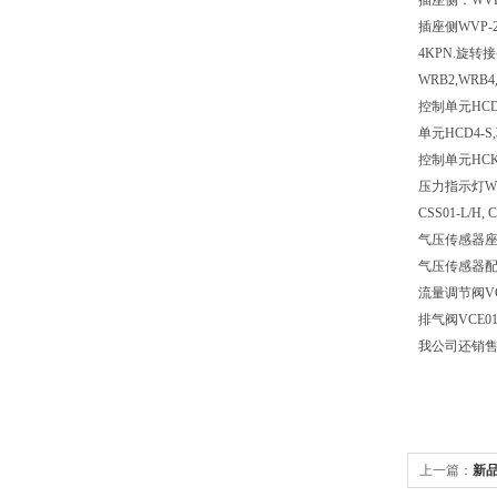
插座侧：WVP-
插座侧WVP-2
4KPN.旋转接
WRB2,WRB4,
控制单元HCD4
单元HCD4-S,
控制单元HCK减
压力指示灯WVLC
CSS01-L/H, 
气压传感器座垫
气压传感器配管型
流量调节阀VCF0
排气阀VCE01,
我公司还销售T
上一篇：
新品