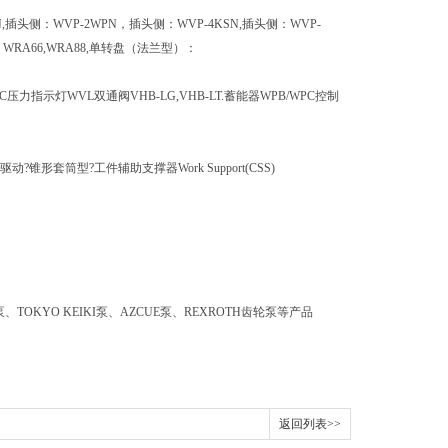
SN,插头侧：WVP-2WPN，插头侧：WVP-4KSN,插头侧：WVP-
盘型：WRA66,WRA88,单转盘（法兰型）：
EC压力指示灯WVL双通阀VHB-LG,VHB-LT.蓄能器WPB/WPC控制
-L1.空气驱动?锥形套筒型?工件辅助支撑器Work Support(CSS)
泵、TOKYO KEIKI泵、AZCUE泵、REXROTH齿轮泵等产品
返回列表>>