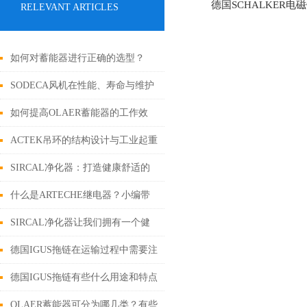
德国SCHALKER电
RELEVANT ARTICLES
如何对蓄能器进行正确的选型？
SODECA风机在性能、寿命与维护
成本上的综合优势
如何提高OLAER蓄能器的工作效
率？
ACTEK吊环的结构设计与工业起重
工况适配应用
SIRCAL净化器：打造健康舒适的
室内环境
什么是ARTECHE继电器？小编带
你了解
SIRCAL净化器让我们拥有一个健
康、舒适的生活环境
德国IGUS拖链在运输过程中需要注
意些什么？
德国IGUS拖链有些什么用途和特点
呢？
OLAER蓄能器可分为哪几类？有些