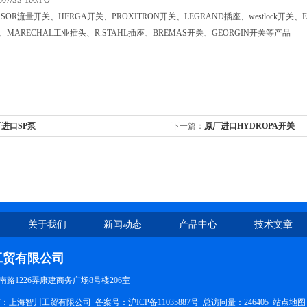
7/SS-100/PO
OR流量开关、HERGA开关、PROXITRON开关、LEGRAND插座、westlock开关、EA
关、MARECHAL工业插头、R.STAHL插座、BREMAS开关、GEORGIN开关等产品
进口SP泵
下一篇：
原厂进口HYDROPA开关
关于我们
新闻动态
产品中心
技术文章
工贸有限公司
路1226弄康建商务广场8号楼206室
权所有：上海智川工贸有限公司 备案号：
沪ICP备11035887号
总访问量：246405
站点地图