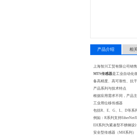
产品介绍
相
上海智川工贸有限公司销
MTS传感器
是工业自动化
备高精度、高可靠性、抗
产品系列与技术特点
根据应用需求不同，产品
工业用位移传感器
包括R、E、G、L、D等
例如：R系列支持EtherN
EH系列为紧凑型不锈钢设计，
安全型传感器（MH系列）