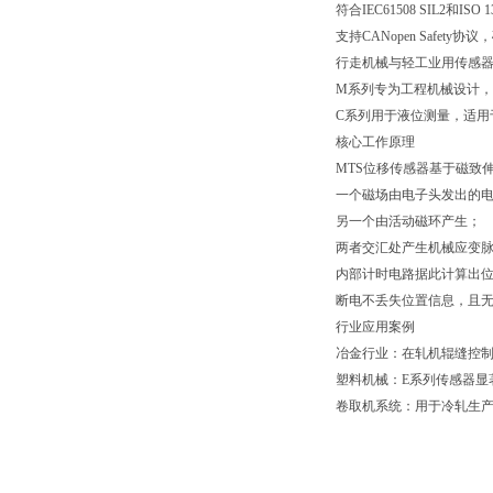
符合IEC61508 SIL2和I
支持CANopen Safet
行走机械与轻工业用传感
M系列专为工程机械设计
C系列用于液位测量，适用
核心工作原理
MTS位移传感器基于磁致
一个磁场由电子头发出的
另一个由活动磁环产生；
两者交汇处产生机械应变
内部计时电路据此计算出
断电不丢失位置信息，且
行业应用案例
冶金行业：在轧机辊缝控制
塑料机械：E系列传感器显
卷取机系统：用于冷轧生