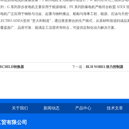
和低启动电流的重载设备；S 系列电机专为高温环境设计；W 系列水冷式三相异步
列：G 系列异步发电机主要应用于能源领域；PE 系列防爆电机严格符合欧盟 ATE
其电机广泛应用于钢铁与冶金、起重与物料搬运、船舶与海事工程、能源、石油与天然
LECTRO ADDA坚持 “意大利制造"，通过垂直整合的生产模式，从原材料筛选到
、覆盖面广、品质可靠、能满足工况需求等特点，可提供定制化动力解决方案。
IRCHILD转换器
下一篇：
BLH NOBEL张力控制器
关于我们
新闻动态
产品中心
技术文章
工贸有限公司