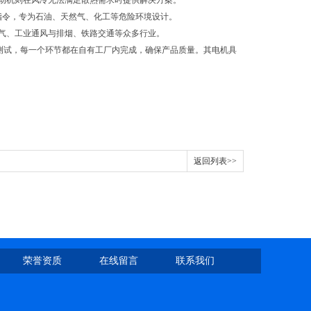
电动机则在风冷无法满足散热需求时提供解决方案。
X 指令，专为石油、天然气、化工等危险环境设计。
气、工业通风与排烟、铁路交通等众多行业。
成品测试，每一个环节都在自有工厂内完成，确保产品质量。其电机具
返回列表>>
荣誉资质
在线留言
联系我们