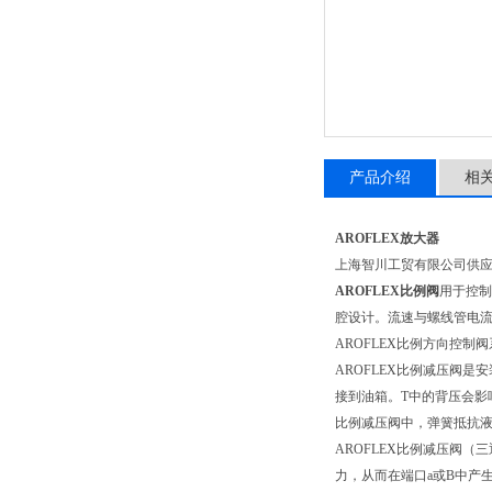
产品介绍
相
AROFLEX放大器
上海智川工贸有限公司供
AROFLEX比例阀
用于控制
腔设计。流速与螺线管电
AROFLEX比例方向控制阀
AROFLEX比例减压阀
接到油箱。T中的背压会
比例减压阀中，弹簧抵抗
AROFLEX比例减压阀
力，从而在端口a或B中产