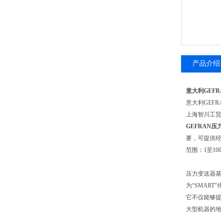
产品介绍
意大利GEF
意大利GEF
上海智川工
GEFRAN压
要，可提供经
范围：1至100
压力变送器基
为“SMART
它不仅能够
大型机器的