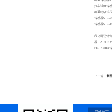
称重传感器STC
拉车试验传感器L
称重轮辐式压力
传感器STC-7
传感器STC-1
我公司还销售S
器、AUTRO
FUJIKUR
上一篇：
新品
网站首页