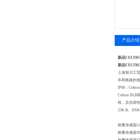
产品介绍
新品CELTR
新品CELTR
上海智川工
车和铁路的低
IP68；Ce
Celtro
程，且负荷性
25K lb、DSR
称重传感器LCD
称重传感器HBB