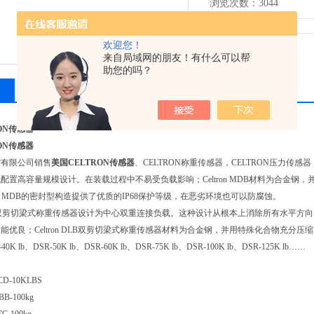
浏览次数：3044
欢迎您！
来自局域网的朋友！有什么可以帮
助您的吗？
相关产品
留言询价
ON传感器
ON传感器
贸有限公司销售
美国CELTRON传感器
、CELTRON称重传感器，CELTRON压力传感器
配置高容量规模设计。在装载过程中不易受负载影响；Celtron MDB材料为合金
ltron MDB的密封型构造提供了优质的IP68保护等级，在恶劣环境也可以防腐蚀。
n DLB双剪切梁式称重传感器设计为中心双重连接负载。这种设计从根本上消除所有水
能优良；Celtron DLB双剪切梁式称重传感器材料为合金钢，并用特殊化合物充分压缩
-40K lb、DSR-50K lb、DSR-60K lb、DSR-75K lb、DSR-100K lb、DSR-125K lb……
-10KLBS
-100kg