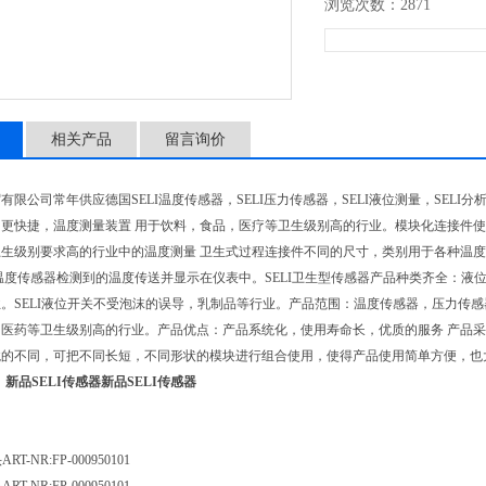
浏览次数：2871
相关产品
留言询价
限公司常年供应德国SELI温度传感器，SELI压力传感器，SELI液位测量，SELI分析仪
更快捷，温度测量装置 用于饮料，食品，医疗等卫生级别高的行业。模块化连接件使
生级别要求高的行业中的温度测量 卫生式过程连接件不同的尺寸，类别用于各种温度
温度传感器检测到的温度传送并显示在仪表中。SELI卫生型传感器产品种类齐全：液位 
。SELI液位开关不受泡沫的误导，乳制品等行业。产品范围：温度传感器，压力传感器
，医药等卫生级别高的行业。产品优点：产品系统化，使用寿命长，优质的服务 产品
的不同，可把不同长短，不同形状的模块进行组合使用，使得产品使用简单方便，也大大的
、
新品SELI传感器
新品SELI传感器
头
ART-NR:FP-000950101