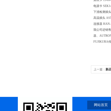
测试卡 15-09
电源卡 SEK148
下渣检测插头 AS
高温插头 AST
连接器 HAN-
我公司还销售S
器、AUTRO
FUJIKUR
上一篇：
新品
网站首页