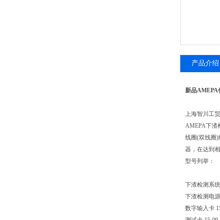
产品介绍
新品AMEP
上海智川工贸
AMEPA下
线圈(双线圈
器，在达到
型号列举：
下渣检测系统校验
下渣检测电源卡 1
数字输入卡 15-