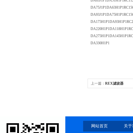
DA63J1P1DA51H1P1RC1
DA75J1P1DA63H1P1RC1
DA93J1P1DA75H1P1RC1
DA175H1P1DA93H1P1RC2
DA220H1P1DA118H1P1R
DA275H1P1DA145H1P1R
DA330H1P1
上一篇：
REX滤波器
网站首页
关于