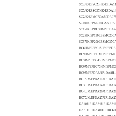
SC3JK/EPSC25HK/EPDA1
SC5JK/EPSC37HK/EPDA1
SC7JK/EPMC7CA/50DA27
SC10JK/EPMC10CA/50DA
SC15JK/EPBC3HM/EPDA4
SC25JK/EP130LBSMC25C
SC37JK/EP200LBSMC37C
BC6HM/EPBC15HM/EPDA
BC9HM/EPBC30HM/EPMC
BC3JM/EPBC45HM/EPMC7
BC6JM/EPBC75HM/EPMC1
BC9JM/EPDA8J1P1DA8H
BC15JM/EPDA11J1P1DA1
BC30JM/EPDA14J1P1DA1
BC45JM/EPDA20J1P1DA2
BC75JM/EPDA27J1P1DA2
DA40J1P1DA34J1P1DA3
DA51J1P1DA40H1P1RC6