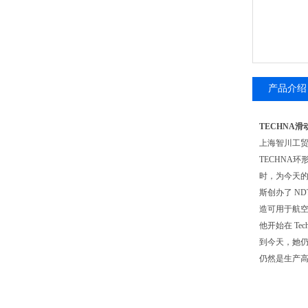
产品介绍
TECHNA滑
上海智川工
TECHNA环
时，为今天的
斯创办了 N
造可用于航空
他开始在 Tec
到今天，她仍继
仍然是生产