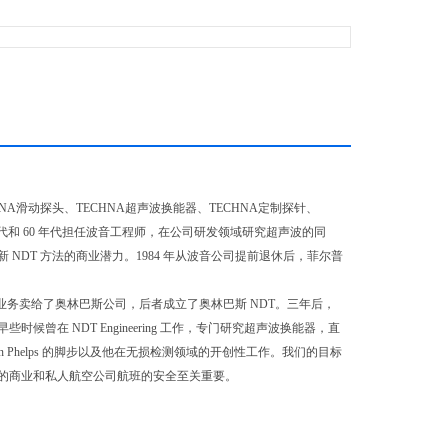
HNA滑动探头、TECHNA超声波换能器、TECHNA定制探针、
1950 年代和 60 年代担任波音工程师，在公司研发领域研究超声波的同
DT 方法的商业潜力。1984 年从波音公司提前退休后，菲尔普
伙人将业务卖给了奥林巴斯公司，后者成立了奥林巴斯 NDT。三年后，
h 早些时候曾在 NDT Engineering 工作，专门研究超声波换能器，直
 Van Phelps 的脚步以及他在无损检测领域的开创性工作。我们的目标
的商业和私人航空公司航班的安全至关重要。