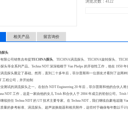
浏览次数：4122
相关产品
留言询价
动探头
贸有限公司销售吉布提
TECHNA探头
、TECHNA涡流探头、TECHNA旋转探头
、TEC
形探头等全系列产品。Techna NDT 深深植根于 Van Phelps 的开创性工作，他在 
涡流探头奠定了基础。然而，直到二十多年后，菲尔普斯和一位朋友才看到了这两种新 N
DT 工程公司，并开始制
业测试的涡流探头之一。在创办 NDT Engineering 20 年后，菲尔普斯和他的合
hna NDT 工作，这是一家由他的女儿 Trish 和合伙人于 2004 年成立的初创公司。Tris
续担任 Techna NDT 的 UT 技术主要专家。在 Techna NDT，我们继续自豪地追随
高质量的参考标准、涡流探头、超声波换能器和相关附件，这些对于确保每年数以千计